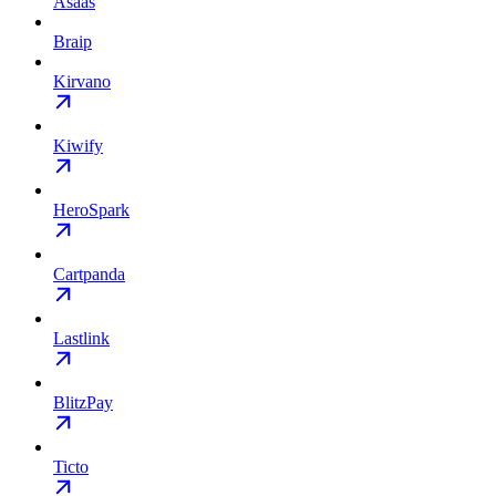
Asaas
Braip
Kirvano
Kiwify
HeroSpark
Cartpanda
Lastlink
BlitzPay
Ticto