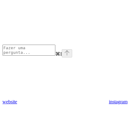
⌘
I
website
instagram