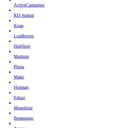
ActiveCampaign
RD Station
Keap
Leadlovers
HubSpot
Mailgun
Pluga
Make
Hotmart
Eduzz
Monetizze
Bempaggo