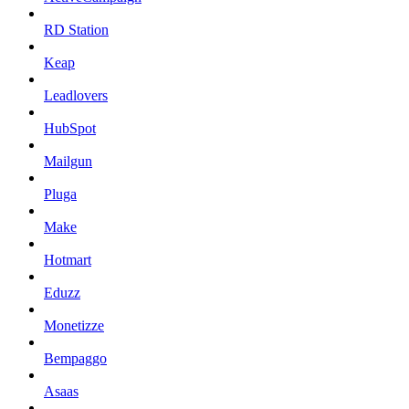
RD Station
Keap
Leadlovers
HubSpot
Mailgun
Pluga
Make
Hotmart
Eduzz
Monetizze
Bempaggo
Asaas