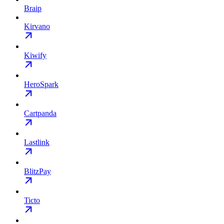
Braip
Kirvano
Kiwify
HeroSpark
Cartpanda
Lastlink
BlitzPay
Ticto