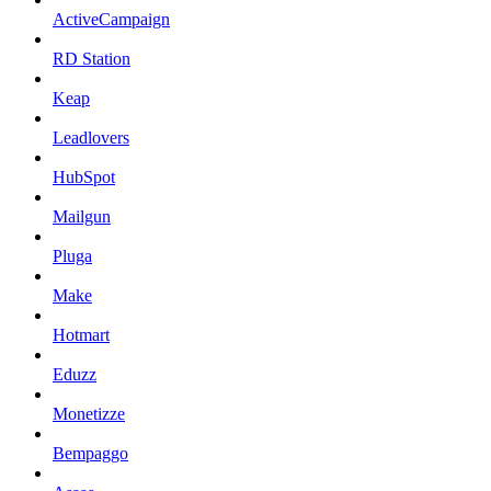
ActiveCampaign
RD Station
Keap
Leadlovers
HubSpot
Mailgun
Pluga
Make
Hotmart
Eduzz
Monetizze
Bempaggo