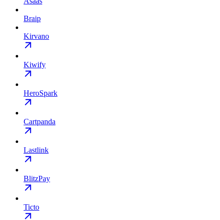
Asaas
Braip
Kirvano
Kiwify
HeroSpark
Cartpanda
Lastlink
BlitzPay
Ticto