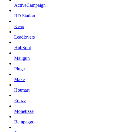
ActiveCampaign
RD Station
Keap
Leadlovers
HubSpot
Mailgun
Pluga
Make
Hotmart
Eduzz
Monetizze
Bempaggo