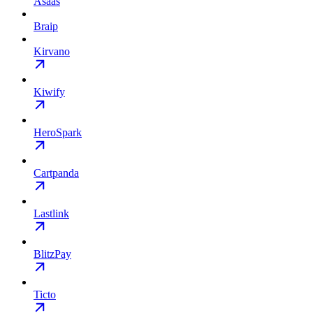
Asaas
Braip
Kirvano
Kiwify
HeroSpark
Cartpanda
Lastlink
BlitzPay
Ticto