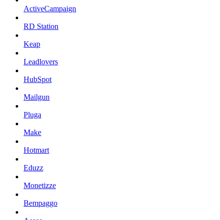
ActiveCampaign
RD Station
Keap
Leadlovers
HubSpot
Mailgun
Pluga
Make
Hotmart
Eduzz
Monetizze
Bempaggo