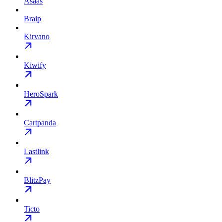
Asaas
Braip
Kirvano
Kiwify
HeroSpark
Cartpanda
Lastlink
BlitzPay
Ticto