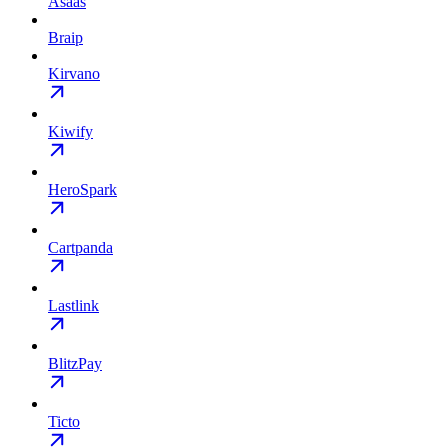
Asaas
Braip
Kirvano
Kiwify
HeroSpark
Cartpanda
Lastlink
BlitzPay
Ticto