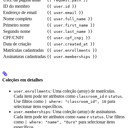
{{ request.path }}
ID do membro
{{ user.id }}
Endereço de email
{{ user.email }}
Nome completo
{{ user.full_name }}
Primeiro nome
{{ user.first_name }}
Segundo nome
{{ user.last_name }}
CPF/CNPJ
{{ user.cpf_cnpj }}
Data de criação
{{ user.created_at }}
Matrículas cadastradas
{{ user.enrollments }}
Assinaturas cadastradas
{{ user.memberships }}
Coleções em detalhes
: Uma coleção (array) de matrículas.
user.enrollments
Cada item pode ter atributos como
e
.
classroom_id
status
Use filtros como
para
| where: "classroom_id", 10
selecionar itens específicos.
: Uma coleção (array) de assinaturas.
user.memberships
Cada item pode ter atributos como
e
. Use filtros
name
status
como
para selecionar itens
| where: "name", "Ouro"
específicos.