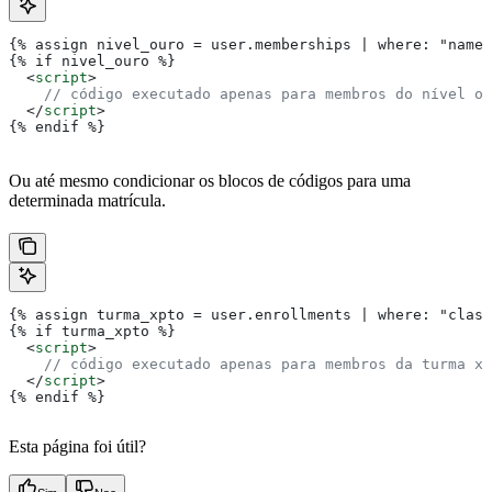
{% assign nivel_ouro = user.memberships | where: "name"
{% if nivel_ouro %}
  <
script
>
    // código executado apenas para membros do nível ou
  </
script
>
{% endif %}
Ou até mesmo condicionar os blocos de códigos para uma
determinada matrícula.
{% assign turma_xpto = user.enrollments | where: "class
{% if turma_xpto %}
  <
script
>
    // código executado apenas para membros da turma xp
  </
script
>
{% endif %}
Esta página foi útil?