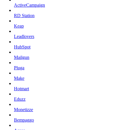
ActiveCampaign
RD Station
Keap
Leadlovers
HubSpot
Mailgun
Pluga
Make
Hotmart
Eduzz
Monetizze
Bempaggo