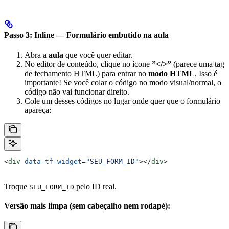
Passo 3: Inline — Formulário embutido na aula
Abra a
aula
que você quer editar.
No editor de conteúdo, clique no ícone
”</>”
(parece uma tag
de fechamento HTML) para entrar no
modo HTML
. Isso é
importante! Se você colar o código no modo visual/normal, o
código não vai funcionar direito.
Cole um desses códigos no lugar onde quer que o formulário
apareça:
<
div
 data-tf-widget
=
"SEU_FORM_ID"
></
div
>
Troque
pelo ID real.
SEU_FORM_ID
Versão mais limpa (sem cabeçalho nem rodapé):