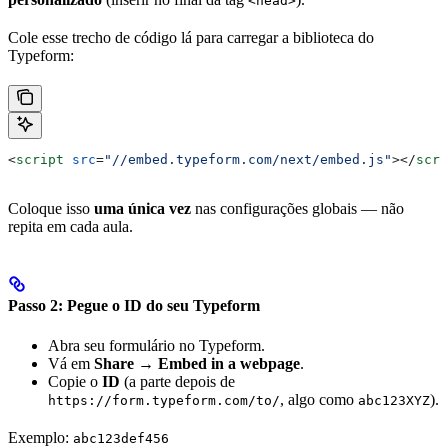
<head>
Cole esse trecho de código lá para carregar a biblioteca do
Typeform:
<
script
 src
=
"//embed.typeform.com/next/embed.js"
></
scri
Coloque isso
uma única vez
nas configurações globais — não
repita em cada aula.
Passo 2: Pegue o ID do seu Typeform
Abra seu formulário no Typeform.
Vá em
Share
→
Embed in a webpage
.
Copie o
ID
(a parte depois de
, algo como
).
https://form.typeform.com/to/
abc123XYZ
Exemplo:
abc123def456