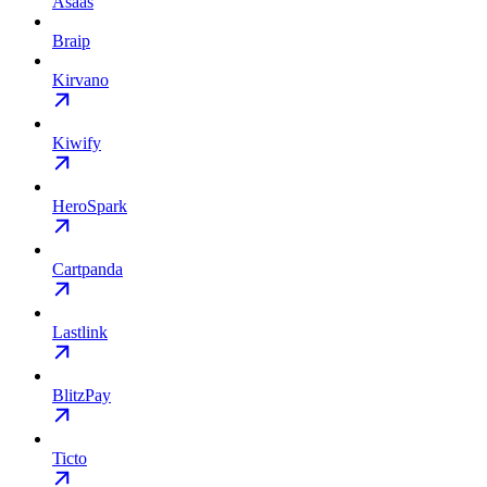
Asaas
Braip
Kirvano
Kiwify
HeroSpark
Cartpanda
Lastlink
BlitzPay
Ticto